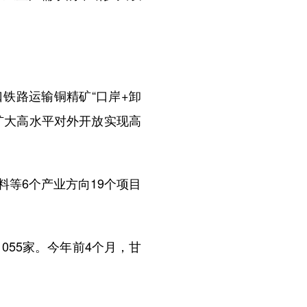
铁路运输铜精矿“口岸+卸
扩大高水平对外开放实现高
等6个产业方向19个项目
055家。今年前4个月，甘