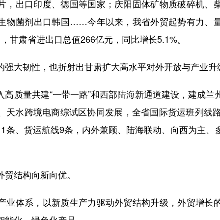
，出口印度、德国等国家；庆阳固体矿物质破碎机、柴
生物菌剂出口韩国……今年以来，我省外贸起势有力、
，甘肃省进出口总值266亿元，同比增长5.1%。
强大韧性，也折射出甘肃扩大高水平对外开放与产业升
质量共建“一带一路”和西部陆海新通道建设，建成兰
、天水跨境电商综试区协同发展，全省国际货运班列线路
11条、货运航线9条，内外兼顾、陆海联动、向西为主、
贸结构向新向优。
业体系，以新质生产力驱动外贸结构升级，外贸增长的
智能化、绿色化产品。