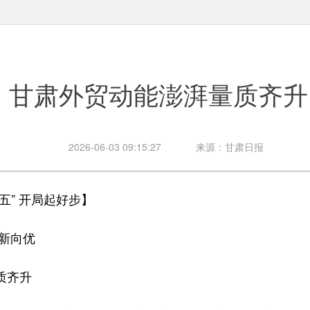
甘肃外贸动能澎湃量质齐升
2026-06-03 09:15:27
来源：甘肃日报
” 开局起好步】
新向优
质齐升