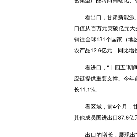
看出口，甘肃新能源、特
口值从百万元突破亿元大关
销往全球131个国家（地
农产品12.6亿元，同比增长
看进口，“十四五”期间，
应链提供重要支撑。今年前
长11.1%。
看区域，前4个月，甘肃对
其他成员国进出口87.6亿
出口的增长，展现出甘