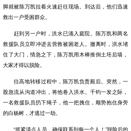
脚就被陈万凯拉着火速赶往现场。到达后，他们迅速
救出一户受困群众。
赶到另一户时，洪水已涌入庭院。陈万凯和两名
救援队员立即冲进去营救被困老人。撤离时，洪水堵
住了大门，情急之下，陈万凯用木棒推倒土坯后墙，
大家才得以脱险。
往高地转移过程中，陈万凯负责殿后。突然，一
股急流从沟道冲出，将他卷入洪水。千钧一发之际，
一名救援队员扔下绳子，他一把拽住，顺势抱住身旁
的白杨树，才逃过一劫。
“抓紧清点人员，确保联系到每一个人！”脱险后的