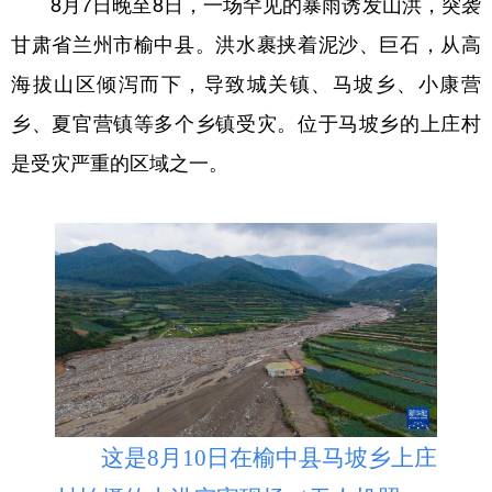
8月7日晚至8日，一场罕见的暴雨诱发山洪，突袭
甘肃省兰州市榆中县。洪水裹挟着泥沙、巨石，从高
海拔山区倾泻而下，导致城关镇、马坡乡、小康营
乡、夏官营镇等多个乡镇受灾。位于马坡乡的上庄村
是受灾严重的区域之一。
这是8月10日在榆中县马坡乡上庄