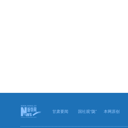
甘肃要闻
国社观“陇”
本网原创