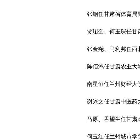
张钢任甘肃省体育局副
贾珺奎、何玉琛任甘肃
张金尧、马利邦任西北
陈佰鸿任甘肃农业大学
南星恒任兰州财经大学
谢兴文任甘肃中医药大
马原、孟望生任甘肃政
何玉红任兰州城市学院