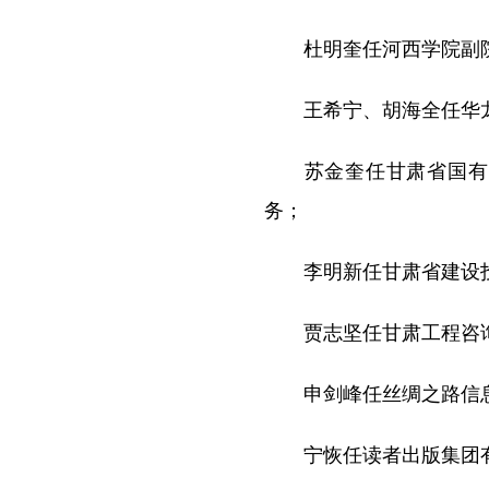
杜明奎任河西学院副院
王希宁、胡海全任华龙
苏金奎任甘肃省国有资
务；
李明新任甘肃省建设投
贾志坚任甘肃工程咨询
申剑峰任丝绸之路信息
宁恢任读者出版集团有