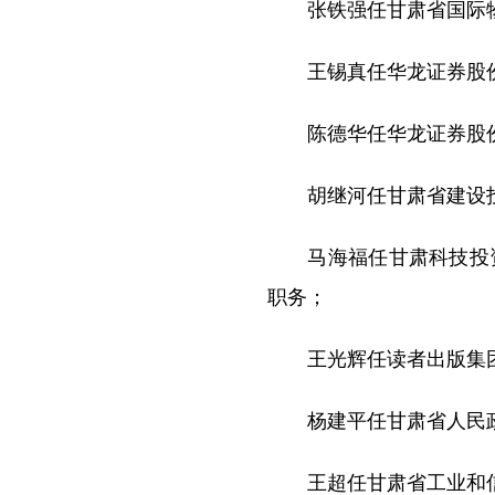
张铁强任甘肃省国际物
王锡真任华龙证券股份
陈德华任华龙证券股份
胡继河任甘肃省建设投
马海福任甘肃科技投资
职务；
王光辉任读者出版集团
杨建平任甘肃省人民政
王超任甘肃省工业和信