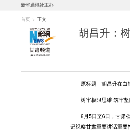
新华通讯社主办
首页
>
正文
胡昌升：树
原标题：胡昌升在白银
树牢极限思维 筑牢坚固
8月5日至6日，甘肃省
记视察甘肃重要讲话重要